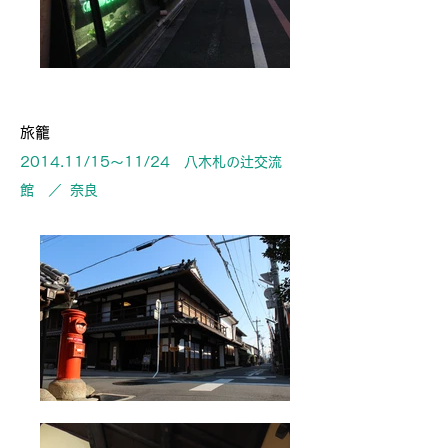
旅籠
2014.11/15〜11/24 八木札の辻交流
館 ／ 奈良